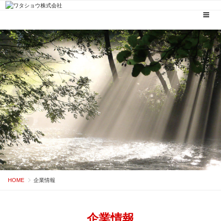
コ
ン
テ
ン
ツ
へ
ス
キ
ッ
プ
HOME
企業情報
企業情報