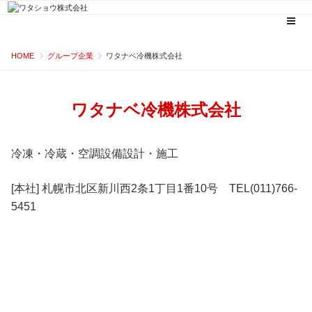
コ
HOME
グループ企業
ワタナベ冷機株式会社
ン
テ
ン
ワタナベ冷機株式会社
ツ
へ
冷凍・冷蔵・空調設備設計・施工
ス
キ
[本社] 札幌市北区新川西2条1丁目1番10号 TEL(011)766-
ッ
5451
プ