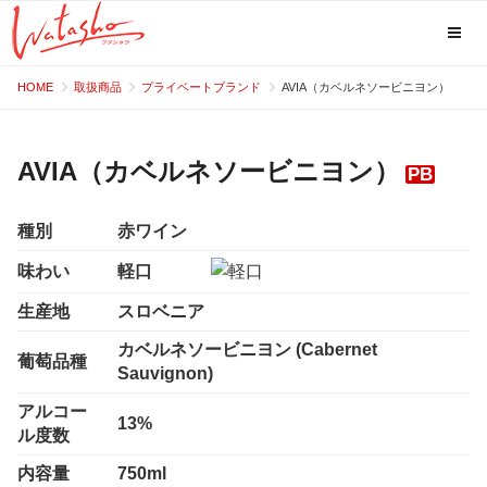
コ
HOME
取扱商品
プライベートブランド
AVIA（カベルネソービニヨン）
ン
テ
ン
AVIA（カベルネソービニヨン）
ツ
へ
種別
赤ワイン
ス
味わい
軽口
キ
ッ
生産地
スロベニア
プ
カベルネソービニヨン (Cabernet
葡萄品種
Sauvignon)
アルコー
13%
ル度数
内容量
750ml