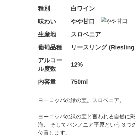
種別
白ワイン
味わい
やや甘口
生産地
スロベニア
葡萄品種
リースリング (Riesling 
アルコー
12%
ル度数
内容量
750ml
ヨーロッパの緑の宝。スロベニア。
ヨーロッパの緑の宝と言われる自然に
海、 そしてパンノニア平原という３つ
位置します。