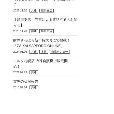
て
2025.11.20
共通
旭川支店
【旭川支店 停電による電話不通のお知
らせ】
2025.11.20
共通
旭川支店
財界さっぽろ新年特大号にて掲載！
「ZAIKAI SAPPORO ONLINE」
2024.01.06
共通
本社
物流センター
コルソ札幌店 冷凍自販機で販売開
始！！
2021.07.29
共通
震災の状況報告
2018.09.14
共通