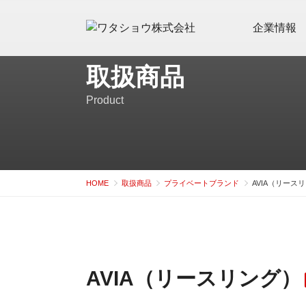
コ
ン
企業情報
テ
ン
取扱商品
ツ
へ
Product
ス
キ
ッ
プ
HOME
取扱商品
プライベートブランド
AVIA（リース
AVIA（リースリング）