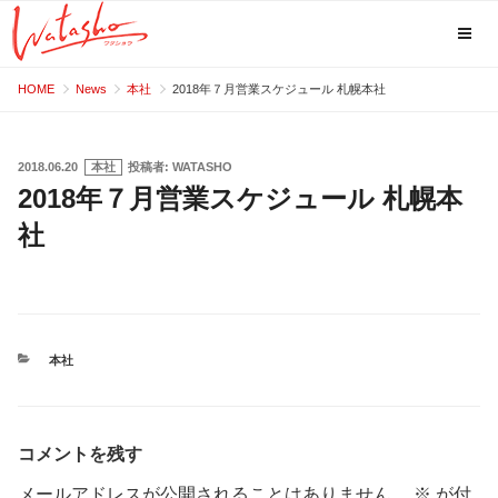
コ
HOME
News
本社
2018年７月営業スケジュール 札幌本社
ン
テ
ン
投
2018.06.20
本社
投稿者:
WATASHO
稿
2018年７月営業スケジュール 札幌本
ツ
日:
へ
社
ス
キ
ッ
プ
カ
本社
テ
ゴ
リ
ー
コメントを残す
メールアドレスが公開されることはありません。
※
が付