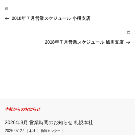
投
過
前
稿
ナ
去
2018年７月営業スケジュール 小樽支店
ビ
の
ゲ
投
次
次
ー
稿
の
2018年７月営業スケジュール 旭川支店
シ
投
ョ
稿
ン
本社からのお知らせ
2026年8月 営業時間のお知らせ 札幌本社
2026.07.27
本社
物流センター