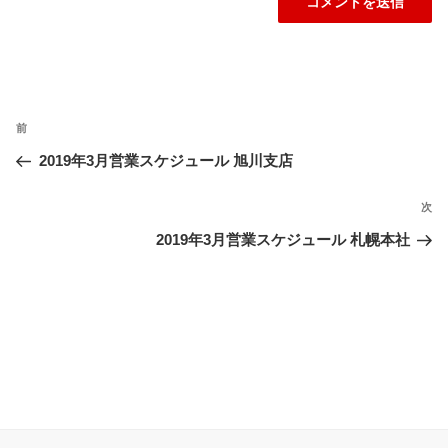
投
過
前
稿
ナ
去
2019年3月営業スケジュール 旭川支店
ビ
の
ゲ
投
次
次
ー
稿
の
2019年3月営業スケジュール 札幌本社
シ
投
ョ
稿
ン