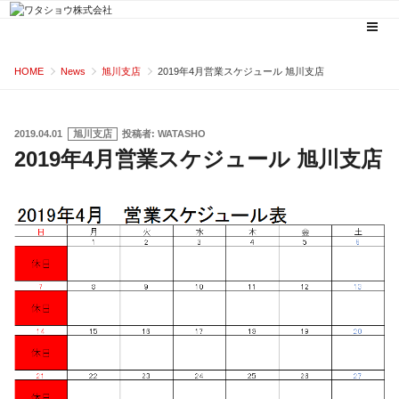
コ
HOME
News
旭川支店
2019年4月営業スケジュール 旭川支店
ン
テ
ン
投
2019.04.01
旭川支店
投稿者:
WATASHO
稿
2019年4月営業スケジュール 旭川支店
ツ
日:
へ
ス
キ
ッ
プ