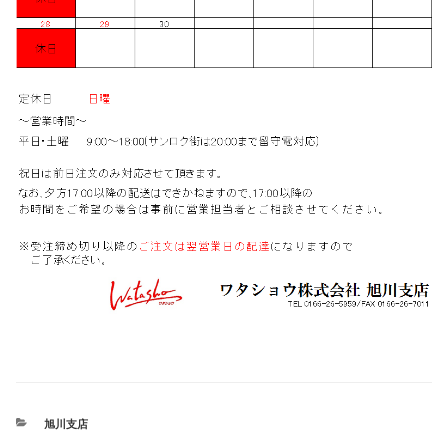
カ
旭川支店
テ