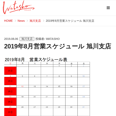
コ
HOME
News
旭川支店
2019年8月営業スケジュール 旭川支店
ン
テ
ン
投
2019.08.06
旭川支店
投稿者:
WATASHO
稿
2019年8月営業スケジュール 旭川支店
ツ
日:
へ
ス
キ
ッ
プ