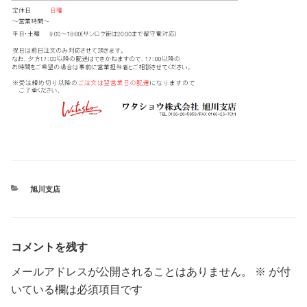
カ
旭川支店
テ
ゴ
リ
ー
コメントを残す
メールアドレスが公開されることはありません。
※
が付
いている欄は必須項目です