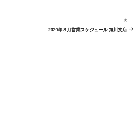
次
次
の
2020年８月営業スケジュール 旭川支店
投
稿