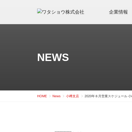
コ
ン
企業情報
テ
ン
ツ
へ
ス
NEWS
キ
ッ
プ
HOME
News
小樽支店
2020年８月営業スケジュール 