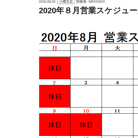
投
2020.08.03
小樽支店
投稿者:
WATASHO
稿
2020年８月営業スケジュー
日: