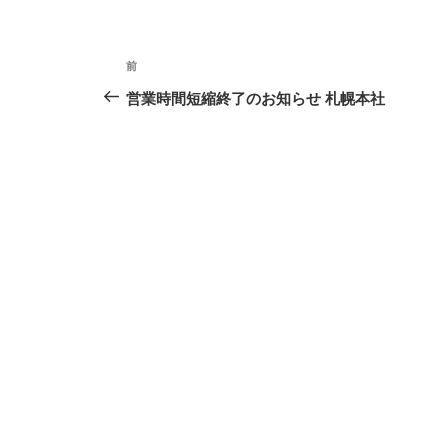
投
過
前
稿
去
営業時間短縮終了のお知らせ 札幌本社
ナ
の
ビ
投
ゲ
稿
ー
シ
ョ
ン