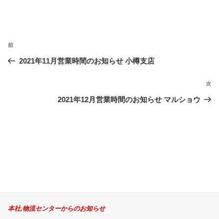
投
過
前
稿
ナ
去
2021年11月営業時間のお知らせ 小樽支店
ビ
の
ゲ
投
次
次
ー
稿
の
2021年12月営業時間のお知らせ マルショウ
シ
投
ョ
稿
ン
本社,物流センターからのお知らせ