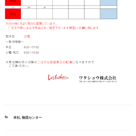
カ
本社
,
物流センター
テ
ゴ
リ