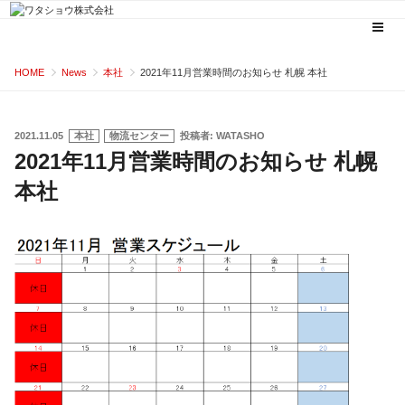
コ
HOME
News
本社
2021年11月営業時間のお知らせ 札幌 本社
ン
テ
ン
投
2021.11.05
本社
物流センター
投稿者:
WATASHO
稿
2021年11月営業時間のお知らせ 札幌
ツ
日:
へ
本社
ス
キ
ッ
プ