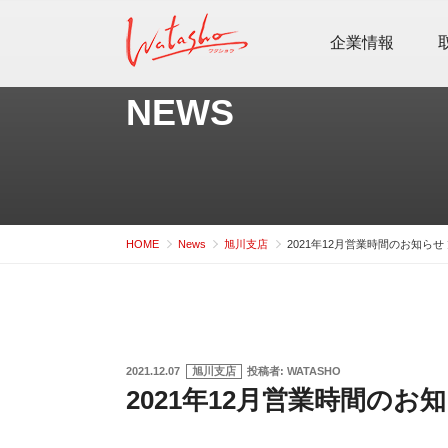
コ
ン
企業情報
テ
ン
NEWS
ツ
へ
ス
キ
ッ
HOME
News
旭川支店
2021年12月営業時間のお知らせ
プ
投
2021.12.07
旭川支店
投稿者:
WATASHO
稿
2021年12月営業時間のお
日: