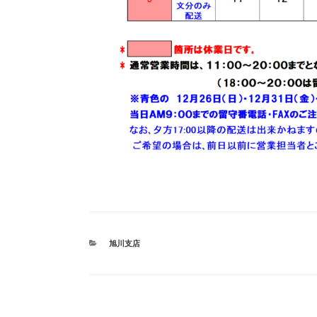
カ
旭川支店
テ
ゴ
リ
ー