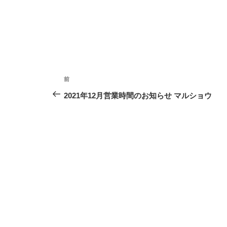
投
前
過
稿
去
2021年12月営業時間のお知らせ マルショウ
ナ
の
ビ
投
ゲ
稿
ー
シ
ョ
ン