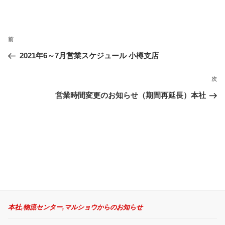
投
過
前
稿
ナ
去
2021年6～7月営業スケジュール 小樽支店
ビ
の
ゲ
投
次
次
ー
稿
の
営業時間変更のお知らせ（期間再延長）本社
シ
投
ョ
稿
ン
本社,物流センター,マルショウからのお知らせ