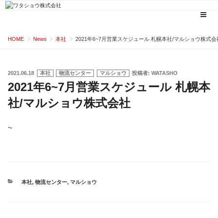
コ
HOME
News
本社
2021年6~7月営業スケジュール 札幌本社/マルショウ株式会
ン
テ
ン
投
2021.06.18
本社
物流センター
マルショウ
投稿者:
WATASHO
稿
2021年6~7月営業スケジュール 札幌本
ツ
日:
へ
社/マルショウ株式会社
ス
キ
~
ッ
プ
カ
本社
,
物流センター
,
マルショウ
テ
ゴ
リ
ー