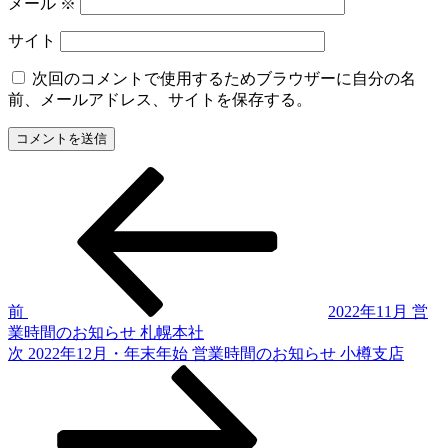
メール
※
サイト
次回のコメントで使用するためブラウザーに自分の名
前、メールアドレス、サイトを保存する。
過
投
去
稿
の
投
ナ
稿
ビ
ゲ
前
2022年11月 営
業時間のお知らせ 札幌本社
ー
次
次
2022年12月・年末年始 営業時間のお知らせ 小樽支店
シ
の
投
ョ
稿
ン