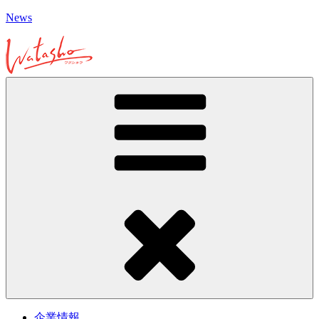
コ
News
ン
テ
ン
ツ
へ
ス
キ
ッ
プ
企業情報