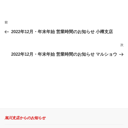
投
前
過
稿
ナ
去
2022年12月・年末年始 営業時間のお知らせ 小樽支店
ビ
の
ゲ
投
次
次
ー
稿
の
2022年12月・年末年始 営業時間のお知らせ マルショウ
シ
投
ョ
稿
ン
旭川支店からのお知らせ