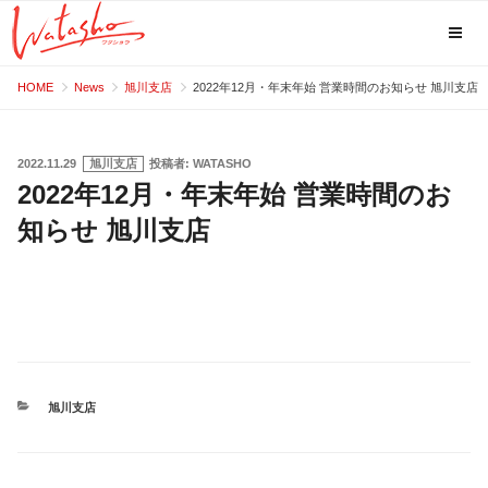
コ
HOME
News
旭川支店
2022年12月・年末年始 営業時間のお知らせ 旭川支店
ン
テ
ン
投
2022.11.29
旭川支店
投稿者:
WATASHO
稿
2022年12月・年末年始 営業時間のお
ツ
日:
へ
知らせ 旭川支店
ス
キ
ッ
プ
カ
旭川支店
テ
ゴ
リ
ー