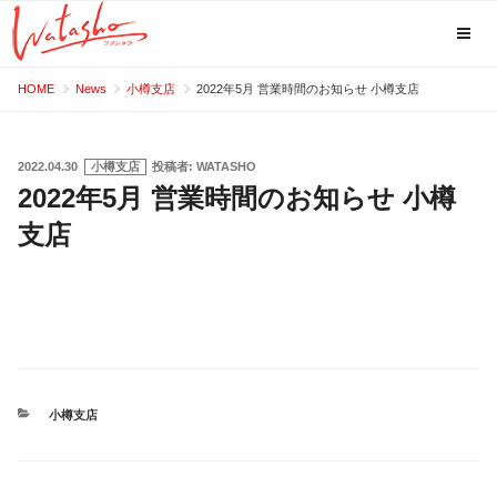
コ
HOME
News
小樽支店
2022年5月 営業時間のお知らせ 小樽支店
ン
テ
ン
投
2022.04.30
小樽支店
投稿者:
WATASHO
稿
2022年5月 営業時間のお知らせ 小樽
ツ
日:
へ
支店
ス
キ
ッ
プ
カ
小樽支店
テ
ゴ
リ
ー