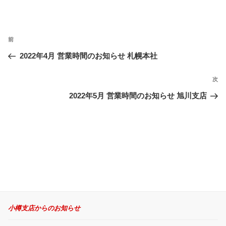
投
前
過
稿
ナ
去
2022年4月 営業時間のお知らせ 札幌本社
ビ
の
ゲ
投
次
次
ー
稿
の
2022年5月 営業時間のお知らせ 旭川支店
シ
投
ョ
稿
ン
小樽支店からのお知らせ