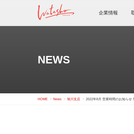
コ
ン
企業情報
テ
ン
ツ
へ
ス
NEWS
キ
ッ
プ
HOME
News
旭川支店
2022年8月 営業時間のお知らせ