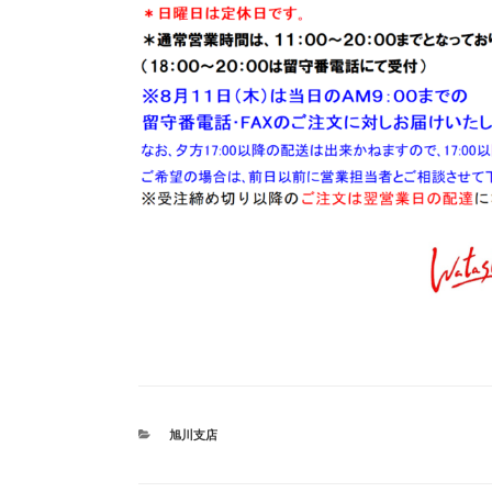
カ
旭川支店
テ
ゴ
リ