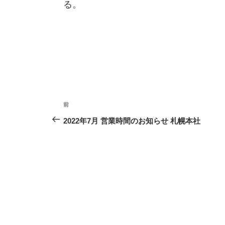
る。
投
前
過
稿
去
2022年7月 営業時間のお知らせ 札幌本社
ナ
の
ビ
投
ゲ
稿
ー
シ
ョ
ン