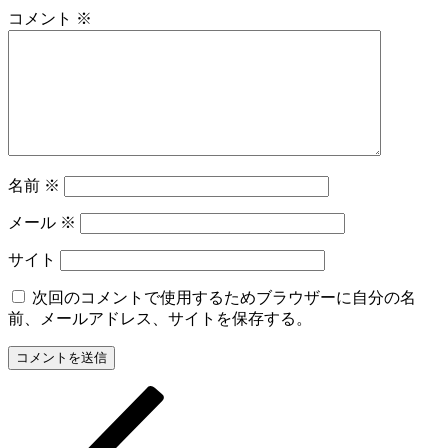
コメント
※
名前
※
メール
※
サイト
次回のコメントで使用するためブラウザーに自分の名
前、メールアドレス、サイトを保存する。
過
投
去
稿
の