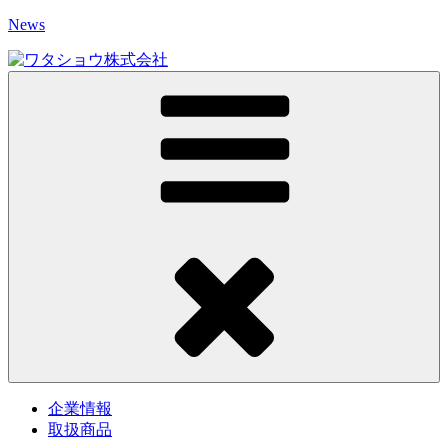
コ
News
ン
テ
ン
ツ
へ
ス
キ
ッ
プ
企業情報
取扱商品