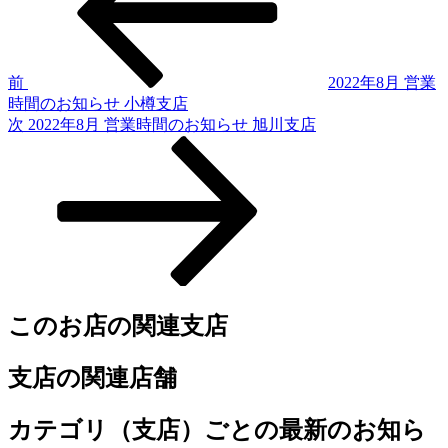
投
ナ
稿
ビ
ゲ
前
2022年8月 営業
時間のお知らせ 小樽支店
ー
次
次
2022年8月 営業時間のお知らせ 旭川支店
シ
の
投
ョ
稿
ン
このお店の関連支店
支店の関連店舗
カテゴリ（支店）ごとの最新のお知ら