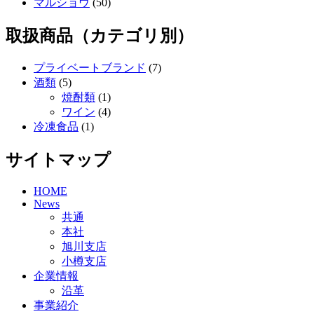
マルショウ
(50)
取扱商品（カテゴリ別）
プライベートブランド
(7)
酒類
(5)
焼酎類
(1)
ワイン
(4)
冷凍食品
(1)
サイトマップ
HOME
News
共通
本社
旭川支店
小樽支店
企業情報
沿革
事業紹介