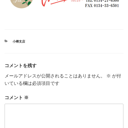
カ
小樽支店
テ
ゴ
リ
ー
コメントを残す
メールアドレスが公開されることはありません。
※
が付
いている欄は必須項目です
コメント
※