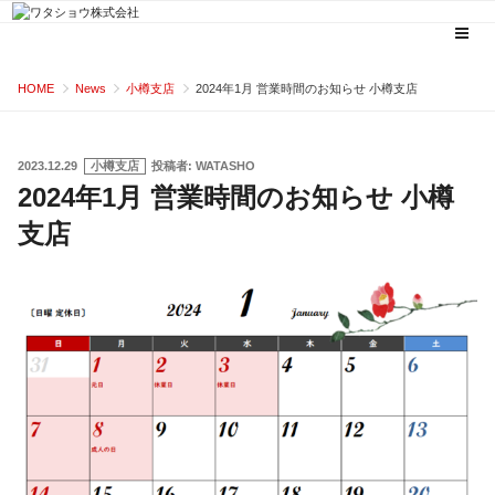
コ
HOME
News
小樽支店
2024年1月 営業時間のお知らせ 小樽支店
ン
テ
ン
投
2023.12.29
小樽支店
投稿者:
WATASHO
稿
2024年1月 営業時間のお知らせ 小樽
ツ
日:
へ
支店
ス
キ
ッ
プ