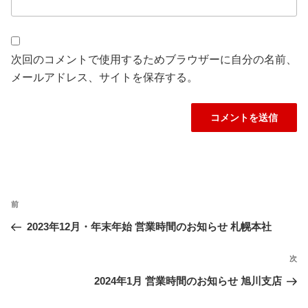
次回のコメントで使用するためブラウザーに自分の名前、
メールアドレス、サイトを保存する。
投
過
前
稿
ナ
去
2023年12月・年末年始 営業時間のお知らせ 札幌本社
ビ
の
ゲ
投
次
次
ー
稿
の
2024年1月 営業時間のお知らせ 旭川支店
シ
投
ョ