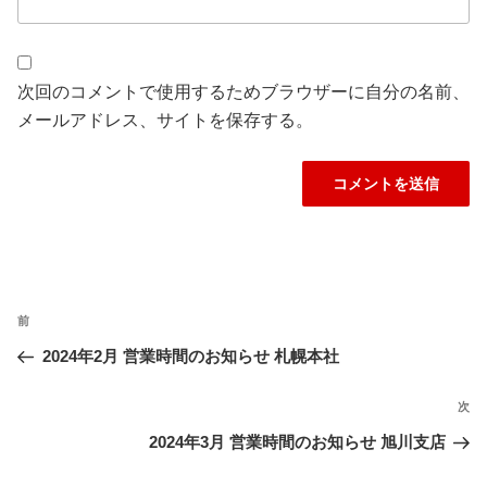
次回のコメントで使用するためブラウザーに自分の名前、
メールアドレス、サイトを保存する。
投
前
過
稿
ナ
去
2024年2月 営業時間のお知らせ 札幌本社
ビ
の
ゲ
投
次
次
ー
稿
の
2024年3月 営業時間のお知らせ 旭川支店
シ
投
ョ