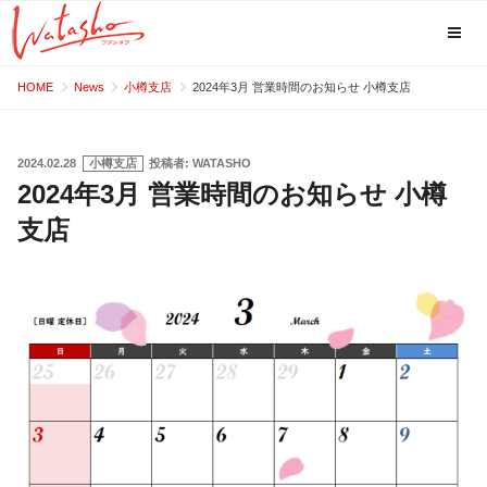
コ
HOME
News
小樽支店
2024年3月 営業時間のお知らせ 小樽支店
ン
テ
ン
投
2024.02.28
小樽支店
投稿者:
WATASHO
稿
2024年3月 営業時間のお知らせ 小樽
ツ
日:
へ
支店
ス
キ
ッ
プ