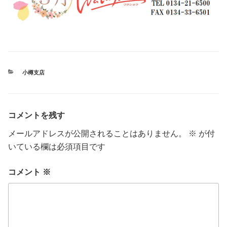
カ
小樽支店
テ
ゴ
リ
ー
コメントを残す
メールアドレスが公開されることはありません。
※
が付
いている欄は必須項目です
コメント
※