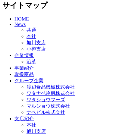
サイトマップ
HOME
News
共通
本社
旭川支店
小樽支店
企業情報
沿革
事業紹介
取扱商品
グループ企業
渡辺食品機械株式会社
ワタナベ冷機株式会社
ワタショウフーズ
マルショウ株式会社
ナベビル株式会社
支店紹介
本社
旭川支店