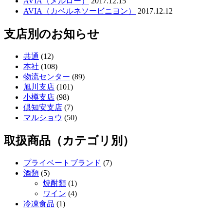
AVIA（メルロー）
2017.12.15
AVIA（カベルネソービニヨン）
2017.12.12
支店別のお知らせ
共通
(12)
本社
(108)
物流センター
(89)
旭川支店
(101)
小樽支店
(98)
倶知安支店
(7)
マルショウ
(50)
取扱商品（カテゴリ別）
プライベートブランド
(7)
酒類
(5)
焼酎類
(1)
ワイン
(4)
冷凍食品
(1)