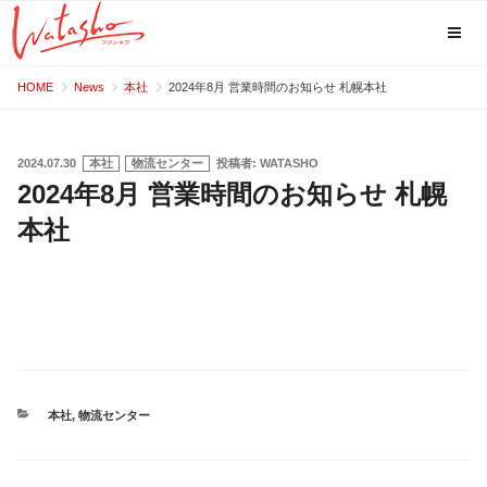
コ
HOME
News
本社
2024年8月 営業時間のお知らせ 札幌本社
ン
テ
ン
投
2024.07.30
本社
物流センター
投稿者:
WATASHO
稿
2024年8月 営業時間のお知らせ 札幌
ツ
日:
へ
本社
ス
キ
ッ
プ
カ
本社
,
物流センター
テ
ゴ
リ