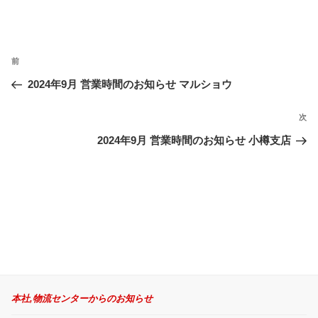
投
過
前
稿
ナ
去
2024年9月 営業時間のお知らせ マルショウ
ビ
の
ゲ
投
次
次
ー
稿
の
2024年9月 営業時間のお知らせ 小樽支店
シ
投
ョ
稿
ン
本社,物流センターからのお知らせ