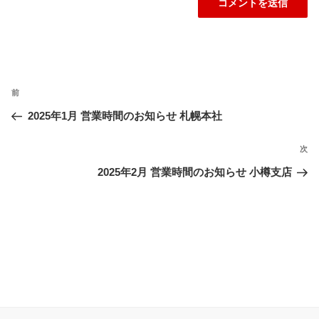
投
前
過
稿
ナ
去
2025年1月 営業時間のお知らせ 札幌本社
ビ
の
ゲ
投
次
次
ー
稿
の
2025年2月 営業時間のお知らせ 小樽支店
シ
投
ョ
稿
ン