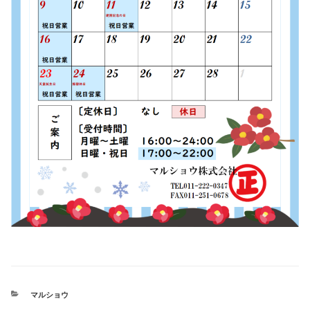
カ
マルショウ
テ