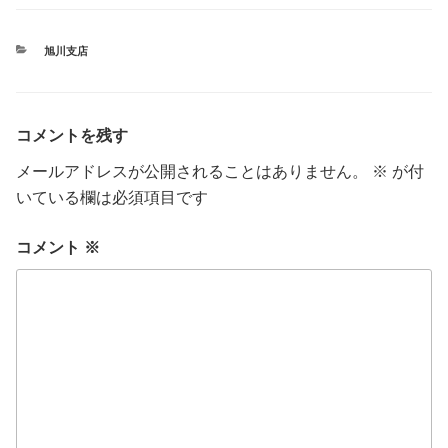
カ
旭川支店
テ
ゴ
リ
ー
コメントを残す
メールアドレスが公開されることはありません。
※
が付
いている欄は必須項目です
コメント
※