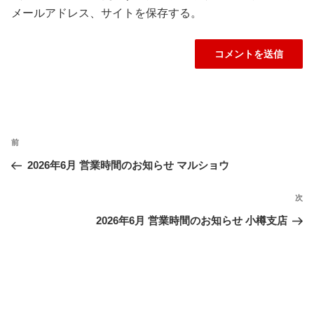
メールアドレス、サイトを保存する。
投
過
前
稿
ナ
去
2026年6月 営業時間のお知らせ マルショウ
ビ
の
ゲ
投
次
次
ー
稿
の
2026年6月 営業時間のお知らせ 小樽支店
シ
投
ョ
稿
ン