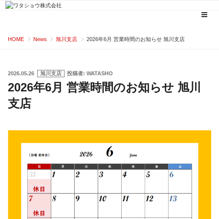
コ
HOME
News
旭川支店
2026年6月 営業時間のお知らせ 旭川支店
ン
テ
ン
投
2026.05.26
旭川支店
投稿者:
WATASHO
稿
2026年6月 営業時間のお知らせ 旭川
ツ
日:
へ
支店
ス
キ
ッ
プ