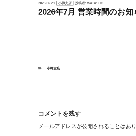
投
2026.06.29
小樽支店
投稿者:
WATASHO
稿
2026年7月 営業時間のお
日:
カ
小樽支店
テ
ゴ
リ
ー
コメントを残す
メールアドレスが公開されることはあ