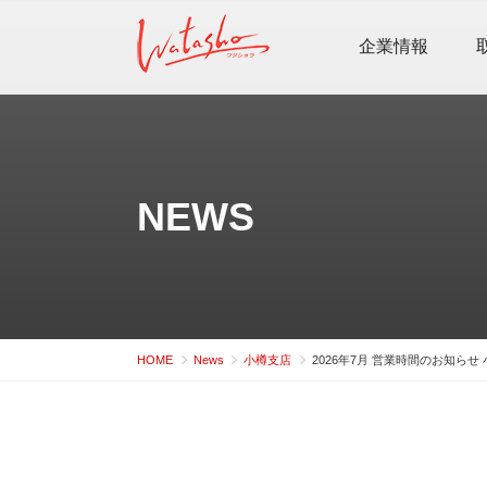
コ
ン
企業情報
テ
ン
ツ
へ
ス
NEWS
キ
ッ
プ
HOME
News
小樽支店
2026年7月 営業時間のお知らせ