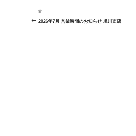
投
過
前
稿
去
2026年7月 営業時間のお知らせ 旭川支店
ナ
の
ビ
投
ゲ
稿
ー
シ
ョ
ン