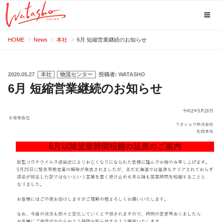
コ
HOME
News
本社
6月 短縮営業継続のお知らせ
ン
テ
ン
投
2020.05.27
本社
物流センター
投稿者:
WATASHO
稿
6月 短縮営業継続のお知らせ
ツ
日:
へ
ス
キ
ッ
プ