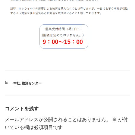
カ
本社
,
物流センター
テ
ゴ
リ
ー
コメントを残す
メールアドレスが公開されることはありません。
※
が付
いている欄は必須項目です